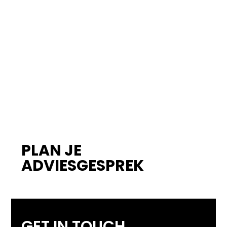
Waar kunnen wij
jou
mee
helpen?
Laten we tijdens een gratis adviesgesprek
jouw marketingkunsten naar een hoger plan
tillen, geheel vrijblijvend natuurlijk.
PLAN JE
ADVIESGESPREK
GET IN TOUCH