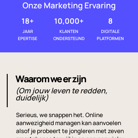
Onze Marketing Ervaring
18+
10,000+
8
JAAR
KLANTEN
DIGITALE
EPERTISE
ONDERSTEUND
PLATFORMEN
Waarom we er zijn
(Om jouw leven te redden,
duidelijk)
Serieus, we snappen het. Online
aanwezigheid managen kan aanvoelen
alsof je probeert te jongleren met zeven